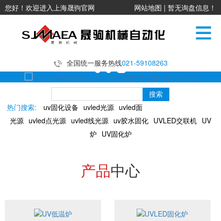
您好！欢迎进入上海晟驹官网
网站地图
|
暂无询盘信息！
全国统一服务热线
021-59108263
热门搜索:
uv固化设备
uvled光源
uvled面
光源
uvled点光源
uvled线光源
uv胶水固化
UVLED交联机
UV
炉
UV固化炉
产品
中心