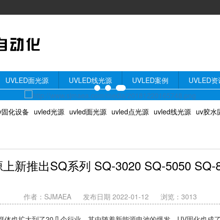
UVLED面光源
UVLED线光源
UVLED案例
UVLED资
v固化设备
uvled光源
uvled面光源
uvled点光源
uvled线光源
uv胶水
推出SQ系列 SQ-3020 SQ-5050 SQ
作者：SJMAEA
发布日期 2022-01-12
浏览：
3013
户群体也扩大到了20几个行业，其中随着新能源电池的爆发，UV固化也