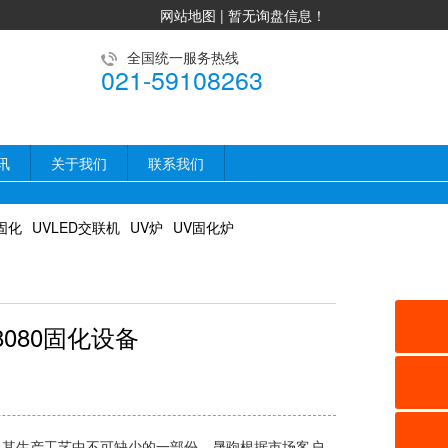
网站地图
|
暂无询盘信息！
全国统一服务热线
021-59108263
讯
关于我们
联系我们
固化
UVLED交联机
UV炉
UV固化炉
-8080固化设备
成了其生产工艺中不可缺少的一部份，晟驹根据市场客户